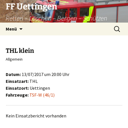
Zum
FF Uettingen
Inhalt
Retten – Löschen – Bergen – Schützen
springen
Suchen
Menü
nach:
THL klein
Allgemein
Datum:
13/07/2017 um 20:00 Uhr
Einsatzart:
THL
Einsatzort:
Uettingen
Fahrzeuge:
TSF-W (46/1)
Kein Einsatzbericht vorhanden