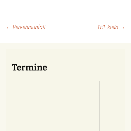
Beitragsnavigation
←
Verkehrsunfall
THL klein
→
Termine