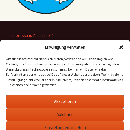
Impressum/ Disclaimer/
Datenschutz
Einwilligung verwalten
Um dir ein optimales Erlebnis zu bieten, verwenden wir Technologien wie
Cookies, um Geräteinformationen zu speichern und/oder darauf zuzugreifen.
Wenn du diesen Technologien zustimmst, können wir Daten wie das
Suchen
Surfverhalten oder eindeutige IDs auf dieser Website verarbeiten. Wenn du deine
nach:
Einwillligung nicht erteilst oder zurückziehst, können bestimmte Merkmale und
Funktionen beeinträchtigt werden.
Archiv
Akzeptieren
Archiv
Ablehnen
Einstellungen ansehen