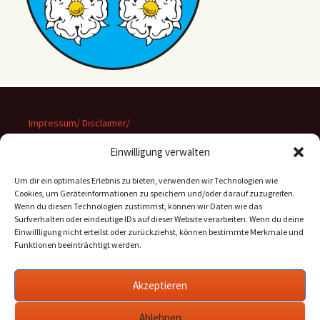
Impressum/ Disclaimer/
Datenschutz
Einwilligung verwalten
Um dir ein optimales Erlebnis zu bieten, verwenden wir Technologien wie
Cookies, um Geräteinformationen zu speichern und/oder darauf zuzugreifen.
Wenn du diesen Technologien zustimmst, können wir Daten wie das
Suchen
Surfverhalten oder eindeutige IDs auf dieser Website verarbeiten. Wenn du deine
nach:
Einwillligung nicht erteilst oder zurückziehst, können bestimmte Merkmale und
Funktionen beeinträchtigt werden.
Archiv
Akzeptieren
Archiv
Ablehnen