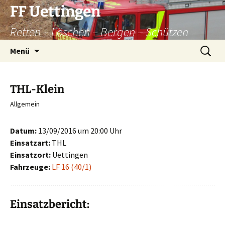
Zum
FF Uettingen
Inhalt
Retten – Löschen – Bergen – Schützen
springen
Suchen
Menü
nach:
THL-Klein
Allgemein
Datum:
13/09/2016 um 20:00 Uhr
Einsatzart:
THL
Einsatzort:
Uettingen
Fahrzeuge:
LF 16 (40/1)
Einsatzbericht: