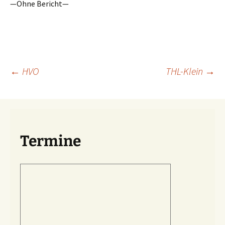
—Ohne Bericht—
Beitragsnavigation
←
HVO
THL-Klein
→
Termine