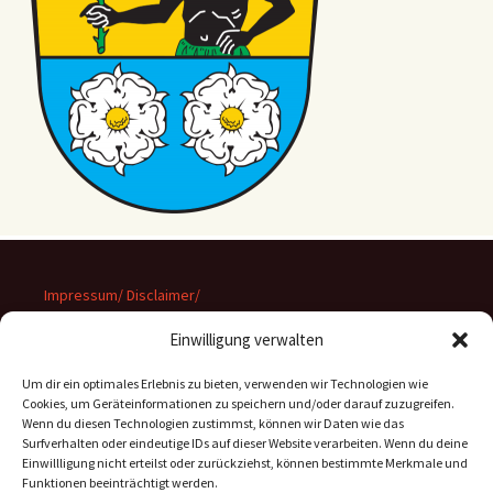
Impressum/ Disclaimer/
Datenschutz
Einwilligung verwalten
Um dir ein optimales Erlebnis zu bieten, verwenden wir Technologien wie
Cookies, um Geräteinformationen zu speichern und/oder darauf zuzugreifen.
Wenn du diesen Technologien zustimmst, können wir Daten wie das
Suchen
Surfverhalten oder eindeutige IDs auf dieser Website verarbeiten. Wenn du deine
nach:
Einwillligung nicht erteilst oder zurückziehst, können bestimmte Merkmale und
Funktionen beeinträchtigt werden.