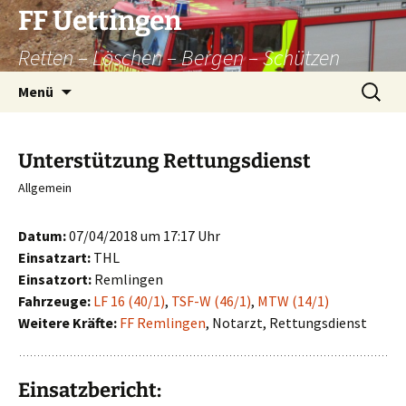
Zum
FF Uettingen
Inhalt
Retten – Löschen – Bergen – Schützen
springen
Suchen
Menü
nach:
Unterstützung Rettungsdienst
Allgemein
Datum:
07/04/2018 um 17:17 Uhr
Einsatzart:
THL
Einsatzort:
Remlingen
Fahrzeuge:
LF 16 (40/1)
,
TSF-W (46/1)
,
MTW (14/1)
Weitere Kräfte:
FF Remlingen
, Notarzt, Rettungsdienst
Einsatzbericht: