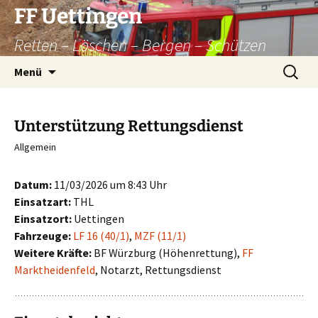
Zum
FF Uettingen
Inhalt
Retten – Löschen – Bergen – Schützen
springen
Suchen
Menü
nach:
Unterstützung Rettungsdienst
Allgemein
Datum:
11/03/2026 um 8:43 Uhr
Einsatzart:
THL
Einsatzort:
Uettingen
Fahrzeuge:
LF 16 (40/1)
,
MZF (11/1)
Weitere Kräfte:
BF Würzburg (Höhenrettung),
FF
Marktheidenfeld
, Notarzt, Rettungsdienst