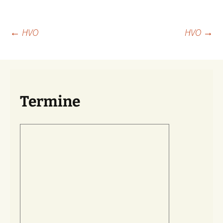
Beitragsnavigation
←
HVO
HVO
→
Termine