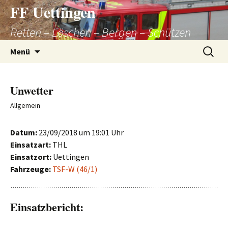
Zum
FF Uettingen
Inhalt
Retten – Löschen – Bergen – Schützen
springen
Suchen
Menü
nach:
Unwetter
Allgemein
Datum:
23/09/2018 um 19:01 Uhr
Einsatzart:
THL
Einsatzort:
Uettingen
Fahrzeuge:
TSF-W (46/1)
Einsatzbericht: