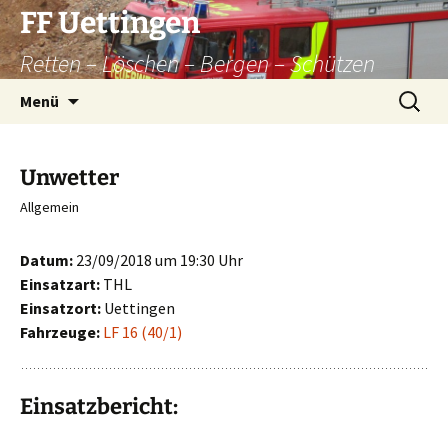
Zum
FF Uettingen
Inhalt
Retten – Löschen – Bergen – Schützen
springen
Suchen
Menü
nach:
Unwetter
Allgemein
Datum:
23/09/2018 um 19:30 Uhr
Einsatzart:
THL
Einsatzort:
Uettingen
Fahrzeuge:
LF 16 (40/1)
Einsatzbericht: