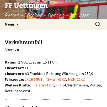
Zum
FF Uettingen
Inhalt
Retten – Löschen – Bergen – Schützen
springen
Suchen
Menü
nach:
Verkehrsunfall
Allgemein
Datum:
27/06/2026 um 15:11 Uhr
Einsatzart:
THL
Einsatzort:
A3 Frankfurt Richtung Würzburg km 272,0
Fahrzeuge:
LF 16 (40/1)
,
TSF-W (46/1)
,
MZF (11/1)
Weitere Kräfte:
FF Helmstadt
, FF Holzkirchhausen, Polizei,
Rettungsdienst