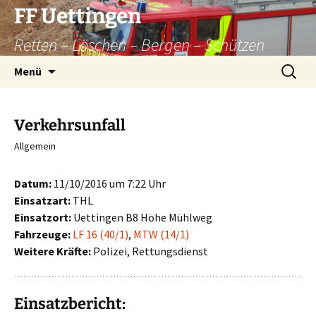
Zum
FF Uettingen
Inhalt
Retten – Löschen – Bergen – Schützen
springen
Suchen
Menü
nach:
Verkehrsunfall
Allgemein
Datum:
11/10/2016 um 7:22 Uhr
Einsatzart:
THL
Einsatzort:
Uettingen B8 Höhe Mühlweg
Fahrzeuge:
LF 16 (40/1)
,
MTW (14/1)
Weitere Kräfte:
Polizei, Rettungsdienst
Einsatzbericht: