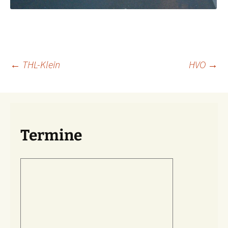
Beitragsnavigation
←
THL-Klein
HVO
→
Termine