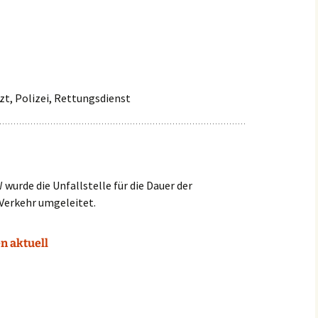
Einsätze 2022
Fahrzeuge in
HLF2
Beschaffung
Einsätze 2021
Frühere Fahrzeuge
Früh
Einsätze 2020
MTW 
zt, Polizei, Rettungsdienst
Einsätze 2019
TSF 
Einsätze 2018
Einsätze 2017
wurde die Unfallstelle für die Dauer der
Verkehr umgeleitet.
Einsätze 2016
n aktuell
Einsätze 2015