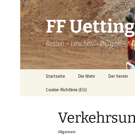
Zum
Inhalt
springen
FF Uettin
Retten – Löschen – Bergen – Sc
Startseite
Die Wehr
Der Verein
Cookie-Richtlinie (EU)
Die Wehr
Der Verein
Aktive
Chronik
Verkehrsun
Atemschutz
Historische
Brandkatatst
Maschinisten
Allgemein
Dorfordnung 