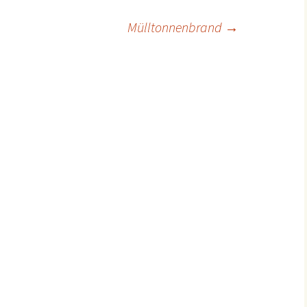
ion
Mülltonnenbrand
→