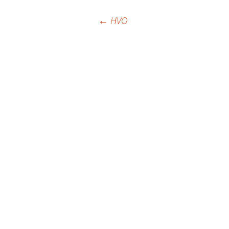
Beitragsnavigat
←
HVO