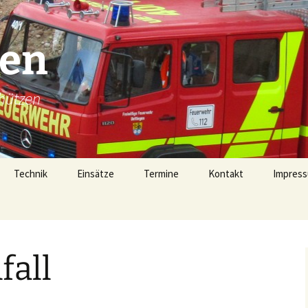
gen
hützen
Technik
Einsätze
Termine
Kontakt
Impress
Technik
Einsätze 2026
Fahrzeugübersicht
Einsätze 2025
LF16 (40/1)
fall
Gerätehaus
Einsätze 2024
TSF-W (46/1)
rophen
Alarmierung
Einsätze 2023
MZF (11/1)
von 1728