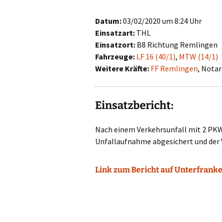
First Responder
Datum:
03/02/2020 um 8:24 Uhr
Einsatzart:
THL
Jugendfeuerwehr
Einsatzort:
B8 Richtung Remlingen
Fahrzeuge:
LF 16 (40/1)
,
MTW (14/1)
Kinderfeuerwehr
Weitere Kräfte:
FF Remlingen
, Notar
Nachwuchs gesucht!
Einsatzbericht:
Nach einem Verkehrsunfall mit 2 PKW 
Unfallaufnahme abgesichert und der 
Link zum Bericht auf Unterfranke