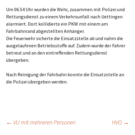
Um 06.54 Uhr wurden die Wehr, zusammen mit Polizei und
Rettungsdienst zu einem Verkehrsunfall nach Uettingen
alarmiert. Dort kollidierte ein PKW mit einem am
Fahrbahnrand abgestellten Anhänger.
Die Feuerwehr sicherte die Einsatzstelle ab und nahm die
ausgelaufenen Betriebsstoffe auf. Zudem wurde der Fahrer
betreut und an den eintreffenden Rettungsdienst
übergeben.
Nach Reinigung der Fahrbahn konnte die Einsatzstelle an
die Polizei übergeben werden.
Beitragsnavigation
←
VU mit mehreren Personen
HVO
→