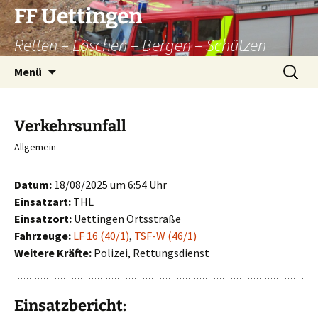
Zum
FF Uettingen
Inhalt
Retten – Löschen – Bergen – Schützen
springen
Suchen
Menü
nach:
Verkehrsunfall
Allgemein
Datum:
18/08/2025 um 6:54 Uhr
Einsatzart:
THL
Einsatzort:
Uettingen Ortsstraße
Fahrzeuge:
LF 16 (40/1)
,
TSF-W (46/1)
Weitere Kräfte:
Polizei, Rettungsdienst
Einsatzbericht: