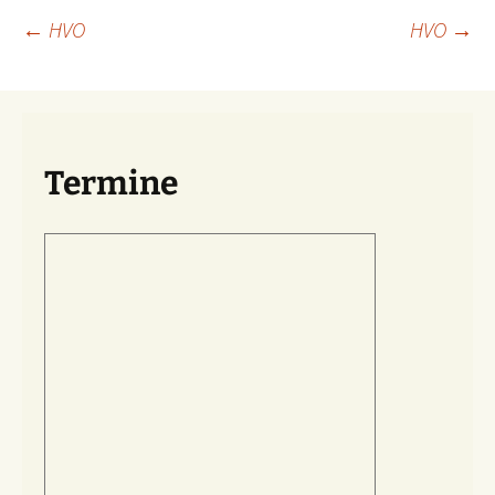
Beitragsnavigation
←
HVO
HVO
→
Termine