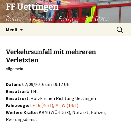
Zum
FF Uettingen
Inhalt
Retten – Löschen – Bergen – Schützen
springen
Suchen
Menü
nach:
Verkehrsunfall mit mehreren
Verletzten
Allgemein
Datum:
02/09/2016 um 19:12 Uhr
Einsatzart:
THL
Einsatzort:
Holzkirchen Richtung Uettingen
Fahrzeuge:
LF 16 (40/1)
,
MTW (14/1)
Weitere Kräfte:
KBM (WÜ-L 5/3), Notarzt, Polizei,
Rettungsdienst