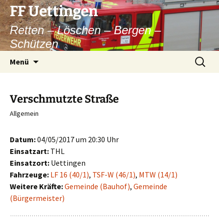
Zum
FF Uettingen
Inhalt
Retten – Löschen – Bergen –
springen
Schützen
Suchen
Menü
nach:
Verschmutzte Straße
Allgemein
Datum:
04/05/2017 um 20:30 Uhr
Einsatzart:
THL
Einsatzort:
Uettingen
Fahrzeuge:
LF 16 (40/1)
,
TSF-W (46/1)
,
MTW (14/1)
Weitere Kräfte:
Gemeinde (Bauhof)
,
Gemeinde
(Bürgermeister)