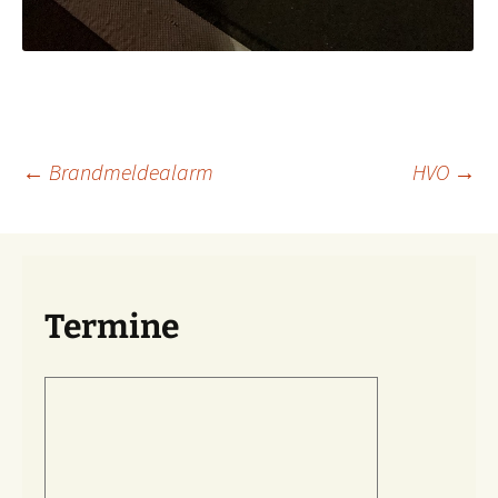
Beitragsnavigation
←
Brandmeldealarm
HVO
→
Termine