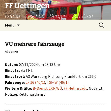
Zum
FF Uettingen
Inhalt
Retten – Löschen – Bergen – Schützen
springen
Suchen
Menü
nach:
VU mehrere Fahrzeuge
Allgemein
Datum:
07/11/2024 um 23:13 Uhr
Einsatzart:
THL
Einsatzort:
A3 Würzburg Richtung Frankfurt km 266.0
Fahrzeuge:
LF 16 (40/1)
,
TSF-W (46/1)
Weitere Kräfte:
B-Dienst LKR WÜ
,
FF Helmstadt
, Notarzt,
Polizei, Rettungsdienst