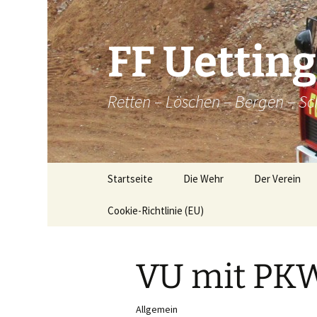
Zum
Inhalt
springen
FF Uettin
Retten – Löschen – Bergen – Sc
Startseite
Die Wehr
Der Verein
Cookie-Richtlinie (EU)
Die Wehr
Der Verein
Aktive
Chronik
VU mit PK
Atemschutz
Historische
Brandkatatst
Maschinisten
Allgemein
Dorfordnung 