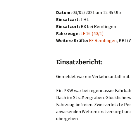
First Responder
Datum:
03/02/2021 um 12:45 Uhr
Einsatzart:
THL
Jugendfeuerwehr
Einsatzort:
B8 bei Remlingen
Fahrzeuge:
LF 16 (40/1)
Kinderfeuerwehr
Weitere Kräfte:
FF Remlingen
, KBI (
Nachwuchs gesucht!
Einsatzbericht:
Gemeldet war ein Verkehrsunfall mit
Ein PKW war bei regennasser Fahrba
Dach im Straßengraben. Glücklicherwe
Fahrzeug befreien. Zwei verletzte Pe
anwesenden Wehren erstversorgt und
übergeben.