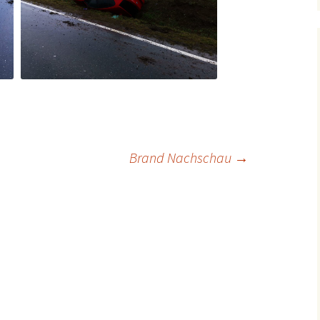
ion
Brand Nachschau
→