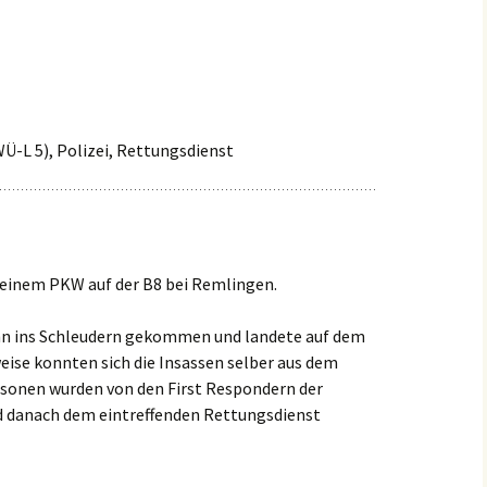
Einsätze 2022
Fahrzeuge in
HLF2
Beschaffung
Einsätze 2021
Frühere Fahrzeuge
Früh
Einsätze 2020
MTW 
WÜ-L 5), Polizei, Rettungsdienst
Einsätze 2019
TSF 
Einsätze 2018
Einsätze 2017
 einem PKW auf der B8 bei Remlingen.
Einsätze 2016
hn ins Schleudern gekommen und landete auf dem
ise konnten sich die Insassen selber aus dem
Einsätze 2015
rsonen wurden von den First Respondern der
 danach dem eintreffenden Rettungsdienst