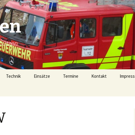
gen
hützen
Technik
Einsätze
Termine
Kontakt
Impress
Technik
Einsätze 2026
Fahrzeugübersicht
Einsätze 2025
LF16 (40/1)
W
Gerätehaus
Einsätze 2024
TSF-W (46/1)
rophen
Alarmierung
Einsätze 2023
MZF (11/1)
von 1728