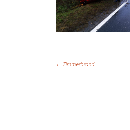
Beitragsnavigat
←
Zimmerbrand