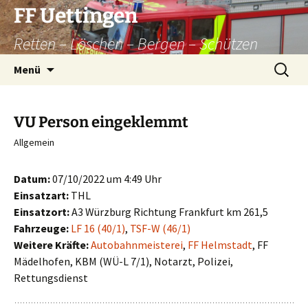
Zum
FF Uettingen
Inhalt
Retten – Löschen – Bergen – Schützen
springen
Suchen
Menü
nach:
VU Person eingeklemmt
Allgemein
Datum:
07/10/2022 um 4:49 Uhr
Einsatzart:
THL
Einsatzort:
A3 Würzburg Richtung Frankfurt km 261,5
Fahrzeuge:
LF 16 (40/1)
,
TSF-W (46/1)
Weitere Kräfte:
Autobahnmeisterei
,
FF Helmstadt
, FF
Mädelhofen, KBM (WÜ-L 7/1), Notarzt, Polizei,
Rettungsdienst