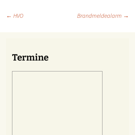
Beitragsnavigation
←
HVO
Brandmeldealarm
→
Termine