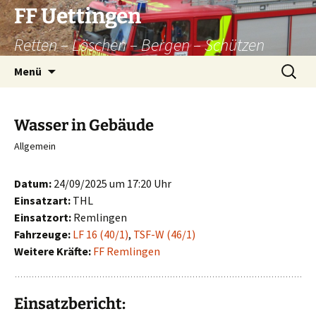
Zum
FF Uettingen
Inhalt
Retten – Löschen – Bergen – Schützen
springen
Suchen
Menü
nach:
Wasser in Gebäude
Allgemein
Datum:
24/09/2025 um 17:20 Uhr
Einsatzart:
THL
Einsatzort:
Remlingen
Fahrzeuge:
LF 16 (40/1)
,
TSF-W (46/1)
Weitere Kräfte:
FF Remlingen
Einsatzbericht: