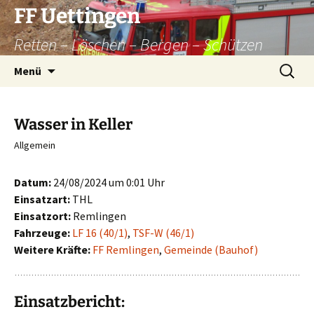
Zum
FF Uettingen
Inhalt
Retten – Löschen – Bergen – Schützen
springen
Suchen
Menü
nach:
Wasser in Keller
Allgemein
Datum:
24/08/2024 um 0:01 Uhr
Einsatzart:
THL
Einsatzort:
Remlingen
Fahrzeuge:
LF 16 (40/1)
,
TSF-W (46/1)
Weitere Kräfte:
FF Remlingen
,
Gemeinde (Bauhof)
Einsatzbericht: