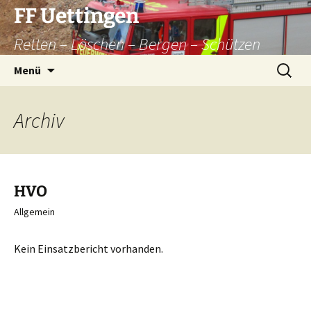
Zum
FF Uettingen
Inhalt
Retten – Löschen – Bergen – Schützen
springen
Suchen
Menü
nach:
Archiv
HVO
Allgemein
Kein Einsatzbericht vorhanden.