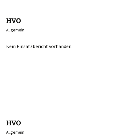
HVO
Allgemein
Kein Einsatzbericht vorhanden.
HVO
Allgemein