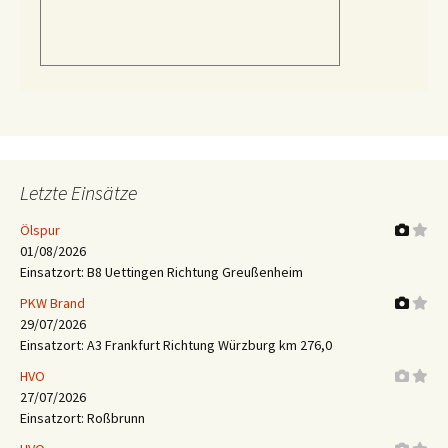
Letzte Einsätze
Ölspur
01/08/2026
Einsatzort: B8 Uettingen Richtung Greußenheim
PKW Brand
29/07/2026
Einsatzort: A3 Frankfurt Richtung Würzburg km 276,0
HVO
27/07/2026
Einsatzort: Roßbrunn