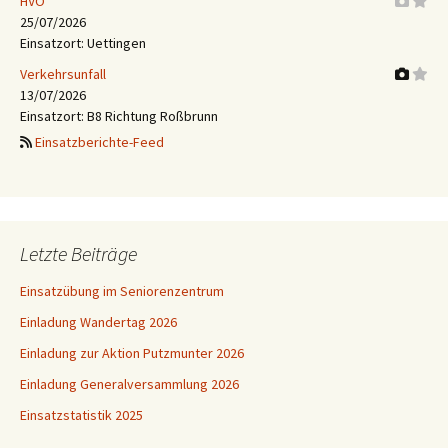
HVO
25/07/2026
Einsatzort: Uettingen
Verkehrsunfall
13/07/2026
Einsatzort: B8 Richtung Roßbrunn
Einsatzberichte-Feed
Letzte Beiträge
Einsatzübung im Seniorenzentrum
Einladung Wandertag 2026
Einladung zur Aktion Putzmunter 2026
Einladung Generalversammlung 2026
Einsatzstatistik 2025