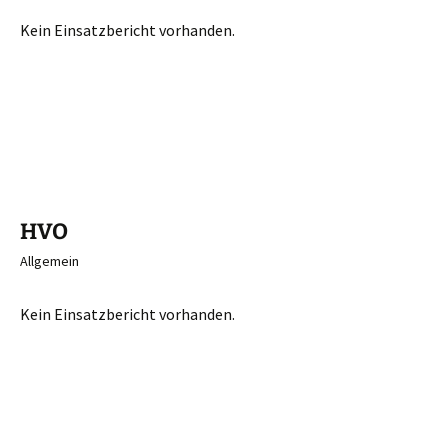
Kein Einsatzbericht vorhanden.
HVO
Allgemein
Kein Einsatzbericht vorhanden.