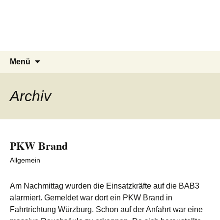
FF Uettingen
Zum
Inhalt
Retten – Löschen – Bergen –
springen
Schützen
Suchen
Menü
nach:
Archiv
PKW Brand
Allgemein
Am Nachmittag wurden die Einsatzkräfte auf die BAB3
alarmiert.
Gemeldet war dort ein PKW Brand in
Fahrtrichtung Würzburg.
Schon auf der Anfahrt war eine