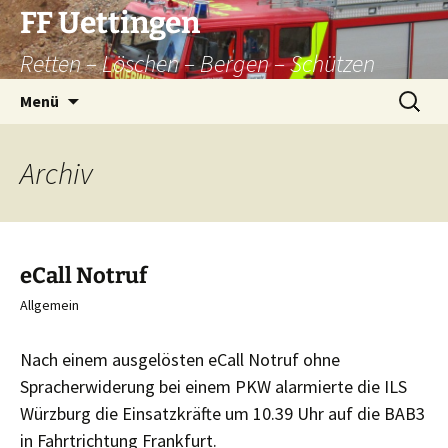
Zum
FF Uettingen
Inhalt
Retten – Löschen – Bergen – Schützen
springen
Suchen
Menü
nach:
Archiv
eCall Notruf
Allgemein
Nach einem ausgelösten eCall Notruf ohne
Spracherwiderung bei einem PKW alarmierte die ILS
Würzburg die Einsatzkräfte um 10.39 Uhr auf die BAB3
in Fahrtrichtung Frankfurt.