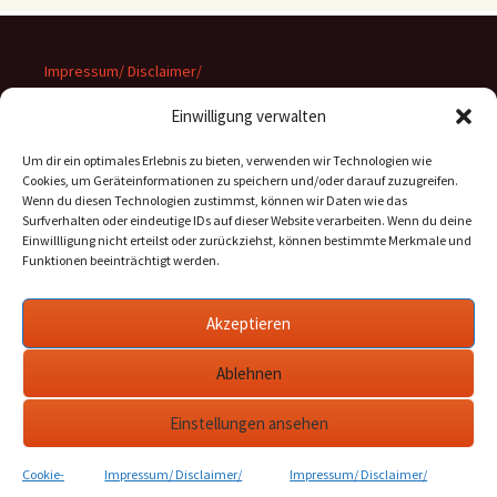
Impressum/ Disclaimer/
Datenschutz
Einwilligung verwalten
Um dir ein optimales Erlebnis zu bieten, verwenden wir Technologien wie
Cookies, um Geräteinformationen zu speichern und/oder darauf zuzugreifen.
Wenn du diesen Technologien zustimmst, können wir Daten wie das
Suchen
Surfverhalten oder eindeutige IDs auf dieser Website verarbeiten. Wenn du deine
nach:
Einwillligung nicht erteilst oder zurückziehst, können bestimmte Merkmale und
Funktionen beeinträchtigt werden.
Archiv
Akzeptieren
Archiv
Ablehnen
Einstellungen ansehen
Cookie-
Impressum/ Disclaimer/
Impressum/ Disclaimer/
Stolz präsentiert von WordPress