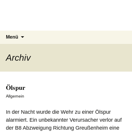
FF Uettingen
Zum
Inhalt
Retten – Löschen – Bergen –
springen
Schützen
Suchen
Menü
nach:
Archiv
Ölspur
Allgemein
In der Nacht wurde die Wehr zu einer Ölspur
alarmiert. Ein unbekannter Verursacher verlor auf
der B8 Abzweigung Richtung Greußenheim eine