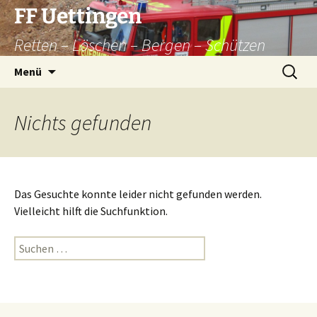
Zum
FF Uettingen
Inhalt
Retten – Löschen – Bergen – Schützen
springen
Suchen
Menü
nach:
Nichts gefunden
Das Gesuchte konnte leider nicht gefunden werden.
Vielleicht hilft die Suchfunktion.
Suchen
nach: