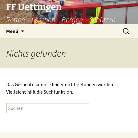
Zum
FF Uettingen
Inhalt
Retten – Löschen – Bergen – Schützen
springen
Suchen
Menü
nach:
Nichts gefunden
Das Gesuchte konnte leider nicht gefunden werden.
Vielleicht hilft die Suchfunktion.
Suchen
nach: