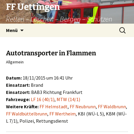
Zum
FF Uettingen
Inhalt
Retten – Löschen – Bergen – Schützen
springen
Suchen
Menü
nach:
Autotransporter in Flammen
Allgemein
Datum:
18/11/2015 um 16:41 Uhr
Einsatzart:
Brand
Einsatzort:
BAB3 Richtung Frankfurt
Fahrzeuge:
LF 16 (40/1)
,
MTW (14/1)
Weitere Kräfte:
FF Helmstadt
,
FF Neubrunn
,
FF Waldbrunn
,
FF Waldbüttelbrunn
,
FF Wertheim
, KBI (WÜ-L 5), KBM (WÜ-
L 7/1), Polizei, Rettungsdienst