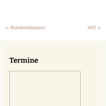
Beitragsnavigation
←
Brandmeldealarm
HVO
→
Termine