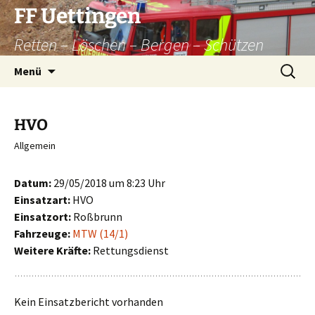
Zum
FF Uettingen
Inhalt
Retten – Löschen – Bergen – Schützen
springen
Suchen
Menü
nach:
HVO
Allgemein
Datum:
29/05/2018 um 8:23 Uhr
Einsatzart:
HVO
Einsatzort:
Roßbrunn
Fahrzeuge:
MTW (14/1)
Weitere Kräfte:
Rettungsdienst
Kein Einsatzbericht vorhanden