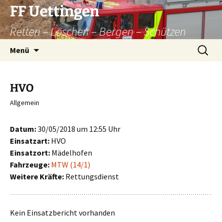
Zum
FF Uettingen
Inhalt
Retten – Löschen – Bergen – Schützen
springen
Suchen
Menü
nach:
HVO
Allgemein
Datum:
30/05/2018 um 12:55 Uhr
Einsatzart:
HVO
Einsatzort:
Mädelhofen
Fahrzeuge:
MTW (14/1)
Weitere Kräfte:
Rettungsdienst
Kein Einsatzbericht vorhanden