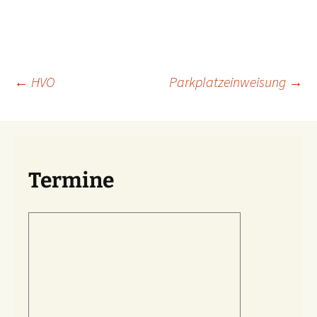
Beitragsnavigation
←
HVO
Parkplatzeinweisung
→
Termine