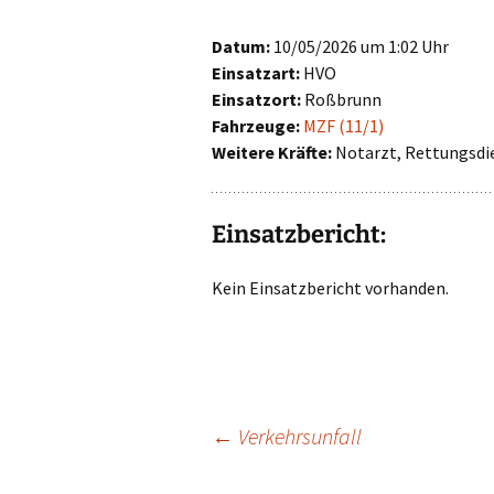
First Responder
Datum:
10/05/2026 um 1:02 Uhr
Einsatzart:
HVO
Jugendfeuerwehr
Einsatzort:
Roßbrunn
Fahrzeuge:
MZF (11/1)
Kinderfeuerwehr
Weitere Kräfte:
Notarzt, Rettungsdi
Nachwuchs gesucht!
Einsatzbericht:
Kein Einsatzbericht vorhanden.
Beitragsnavigat
←
Verkehrsunfall