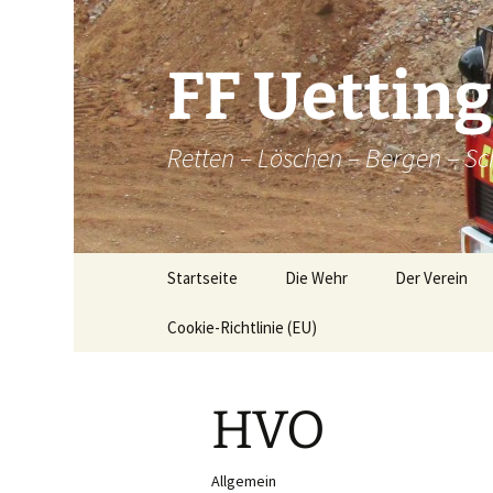
Zum
Inhalt
springen
FF Uettin
Retten – Löschen – Bergen – Sc
Startseite
Die Wehr
Der Verein
Cookie-Richtlinie (EU)
Die Wehr
Der Verein
Aktive
Chronik
HVO
Atemschutz
Historische
Brandkatatst
Maschinisten
Allgemein
Dorfordnung 