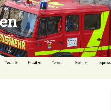
gen
hützen
Technik
Einsätze
Termine
Kontakt
Impress
Technik
Einsätze 2026
Fahrzeugübersicht
Einsätze 2025
LF16 (40/1)
Gerätehaus
Einsätze 2024
TSF-W (46/1)
rophen
Alarmierung
Einsätze 2023
MZF (11/1)
von 1728