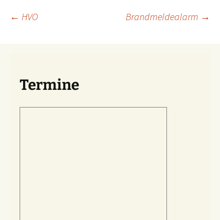
Beitragsnavigation
←
HVO
Brandmeldealarm
→
Termine