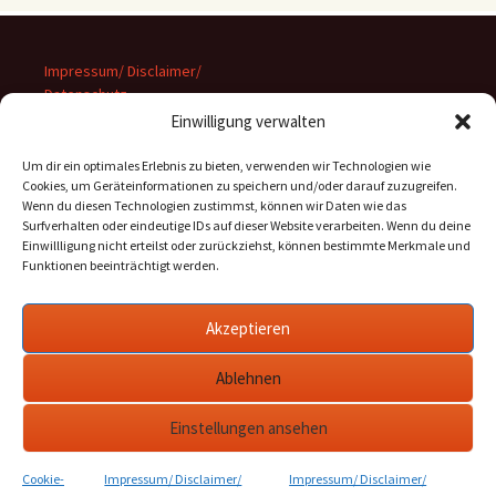
Impressum/ Disclaimer/
Datenschutz
Einwilligung verwalten
Um dir ein optimales Erlebnis zu bieten, verwenden wir Technologien wie
Cookies, um Geräteinformationen zu speichern und/oder darauf zuzugreifen.
Wenn du diesen Technologien zustimmst, können wir Daten wie das
Suchen
Surfverhalten oder eindeutige IDs auf dieser Website verarbeiten. Wenn du deine
nach:
Einwillligung nicht erteilst oder zurückziehst, können bestimmte Merkmale und
Funktionen beeinträchtigt werden.
Archiv
Akzeptieren
Archiv
Ablehnen
Einstellungen ansehen
Cookie-
Impressum/ Disclaimer/
Impressum/ Disclaimer/
Stolz präsentiert von WordPress