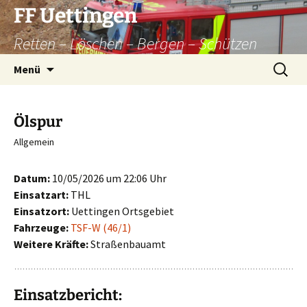
Zum
FF Uettingen
Inhalt
Retten – Löschen – Bergen – Schützen
springen
Suchen
Menü
nach:
Ölspur
Allgemein
Datum:
10/05/2026 um 22:06 Uhr
Einsatzart:
THL
Einsatzort:
Uettingen Ortsgebiet
Fahrzeuge:
TSF-W (46/1)
Weitere Kräfte:
Straßenbauamt
Einsatzbericht: