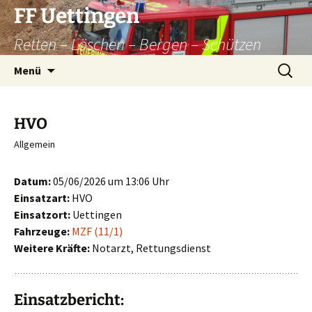
Zum
FF Uettingen
Inhalt
Retten – Löschen – Bergen – Schützen
springen
Suchen
Menü
nach:
HVO
Allgemein
Datum:
05/06/2026 um 13:06 Uhr
Einsatzart:
HVO
Einsatzort:
Uettingen
Fahrzeuge:
MZF (11/1)
Weitere Kräfte:
Notarzt, Rettungsdienst
Einsatzbericht: