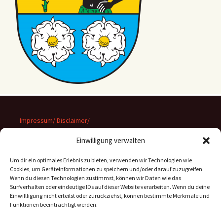
Impressum/ Disclaimer/
Datenschutz
Einwilligung verwalten
Um dir ein optimales Erlebnis zu bieten, verwenden wir Technologien wie
Cookies, um Geräteinformationen zu speichern und/oder darauf zuzugreifen.
Wenn du diesen Technologien zustimmst, können wir Daten wie das
Suchen
Surfverhalten oder eindeutige IDs auf dieser Website verarbeiten. Wenn du deine
nach:
Einwillligung nicht erteilst oder zurückziehst, können bestimmte Merkmale und
Funktionen beeinträchtigt werden.