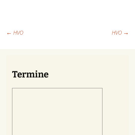
Beitragsnavigation
←
HVO
HVO
→
Termine