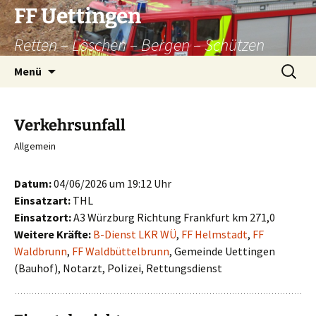
Zum
FF Uettingen
Inhalt
Retten – Löschen – Bergen – Schützen
springen
Suchen
Menü
nach:
Verkehrsunfall
Allgemein
Datum:
04/06/2026 um 19:12 Uhr
Einsatzart:
THL
Einsatzort:
A3 Würzburg Richtung Frankfurt km 271,0
Weitere Kräfte:
B-Dienst LKR WÜ
,
FF Helmstadt
,
FF
Waldbrunn
,
FF Waldbüttelbrunn
, Gemeinde Uettingen
(Bauhof), Notarzt, Polizei, Rettungsdienst