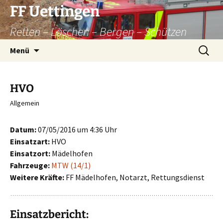
Zum
FF Uettingen
Inhalt
Retten – Löschen – Bergen – Schützen
springen
Suchen
Menü
nach:
HVO
Allgemein
Datum:
07/05/2016 um 4:36 Uhr
Einsatzart:
HVO
Einsatzort:
Mädelhofen
Fahrzeuge:
MTW (14/1)
Weitere Kräfte:
FF Mädelhofen, Notarzt, Rettungsdienst
Einsatzbericht: