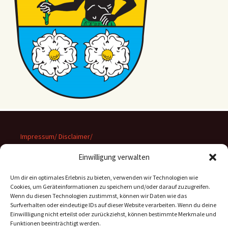
Impressum/ Disclaimer/
Datenschutz
Einwilligung verwalten
Um dir ein optimales Erlebnis zu bieten, verwenden wir Technologien wie
Cookies, um Geräteinformationen zu speichern und/oder darauf zuzugreifen.
Wenn du diesen Technologien zustimmst, können wir Daten wie das
Suchen
Surfverhalten oder eindeutige IDs auf dieser Website verarbeiten. Wenn du deine
nach:
Einwillligung nicht erteilst oder zurückziehst, können bestimmte Merkmale und
Funktionen beeinträchtigt werden.