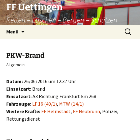
Zum
FF Uettingen
Inhalt
Retten – Löschen – Bergen – Schützen
springen
Suchen
Menü
nach:
PKW-Brand
Allgemein
Datum:
26/06/2016 um 12:37 Uhr
Einsatzart:
Brand
Einsatzort:
A3 Richtung Frankfurt km 268
Fahrzeuge:
LF 16 (40/1)
,
MTW (14/1)
Weitere Kräfte:
FF Helmstadt
,
FF Neubrunn
, Polizei,
Rettungsdienst