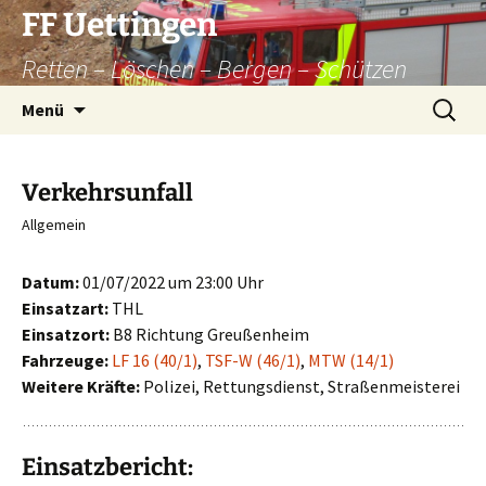
Zum
FF Uettingen
Inhalt
Retten – Löschen – Bergen – Schützen
springen
Suchen
Menü
nach:
Verkehrsunfall
Allgemein
Datum:
01/07/2022 um 23:00 Uhr
Einsatzart:
THL
Einsatzort:
B8 Richtung Greußenheim
Fahrzeuge:
LF 16 (40/1)
,
TSF-W (46/1)
,
MTW (14/1)
Weitere Kräfte:
Polizei, Rettungsdienst, Straßenmeisterei
Einsatzbericht: