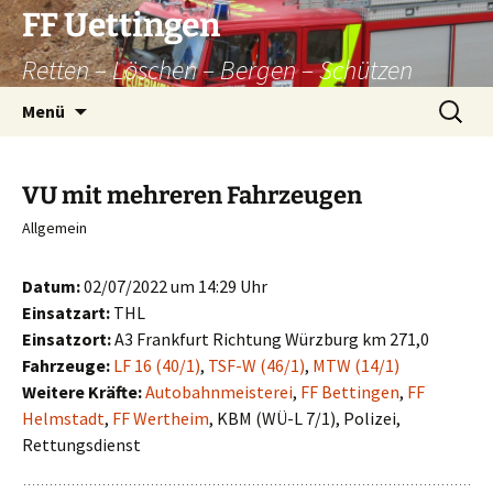
Zum
FF Uettingen
Inhalt
Retten – Löschen – Bergen – Schützen
springen
Suchen
Menü
nach:
VU mit mehreren Fahrzeugen
Allgemein
Datum:
02/07/2022 um 14:29 Uhr
Einsatzart:
THL
Einsatzort:
A3 Frankfurt Richtung Würzburg km 271,0
Fahrzeuge:
LF 16 (40/1)
,
TSF-W (46/1)
,
MTW (14/1)
Weitere Kräfte:
Autobahnmeisterei
,
FF Bettingen
,
FF
Helmstadt
,
FF Wertheim
, KBM (WÜ-L 7/1), Polizei,
Rettungsdienst