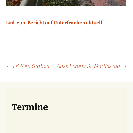
Link zum Bericht auf Unterfranken aktuell
Beitragsnavigation
←
LKW im Graben
Absicherung St. Martinszug
→
Termine