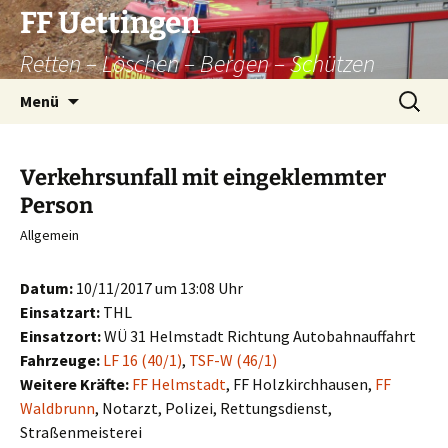
Zum
FF Uettingen
Inhalt
Retten – Löschen – Bergen – Schützen
springen
Suchen
Menü
nach:
Verkehrsunfall mit eingeklemmter
Person
Allgemein
Datum:
10/11/2017 um 13:08 Uhr
Einsatzart:
THL
Einsatzort:
WÜ 31 Helmstadt Richtung Autobahnauffahrt
Fahrzeuge:
LF 16 (40/1)
,
TSF-W (46/1)
Weitere Kräfte:
FF Helmstadt
, FF Holzkirchhausen,
FF
Waldbrunn
, Notarzt, Polizei, Rettungsdienst,
Straßenmeisterei