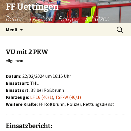
Zum
FF Uettingen
Inhalt
Retten – Löschen – Bergen – Schützen
springen
Suchen
Menü
nach:
VU mit 2 PKW
Allgemein
Datum:
22/02/2024 um 16:15 Uhr
Einsatzart:
THL
Einsatzort:
B8 bei Roßbrunn
Fahrzeuge:
LF 16 (40/1)
,
TSF-W (46/1)
Weitere Kräfte:
FF Roßbrunn, Polizei, Rettungsdienst
Einsatzbericht: