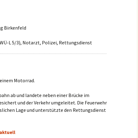
Einsätze 2022
Fahrzeuge in
HLF2
Beschaffung
Einsätze 2021
g Birkenfeld
Frühere Fahrzeuge
Früh
Einsätze 2020
MTW 
WÜ-L 5/3), Notarzt, Polizei, Rettungsdienst
Einsätze 2019
TSF 
Einsätze 2018
Einsätze 2017
 einem Motorrad.
Einsätze 2016
bahn ab und landete neben einer Brücke im
esichert und der Verkehr umgeleitet. Die Feuerwehr
Einsätze 2015
sslichen Lage und unterstützte den Rettungsdienst
aktuell