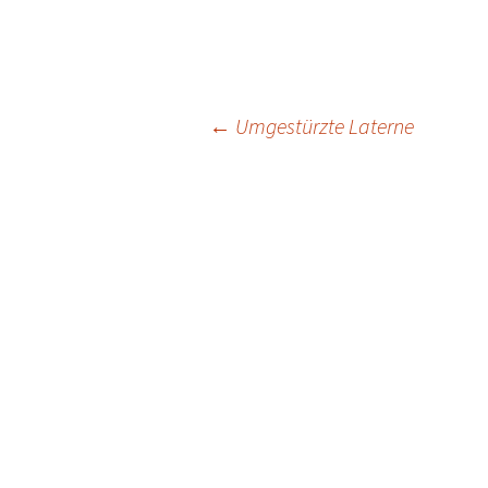
Beitragsnavigat
←
Umgestürzte Laterne