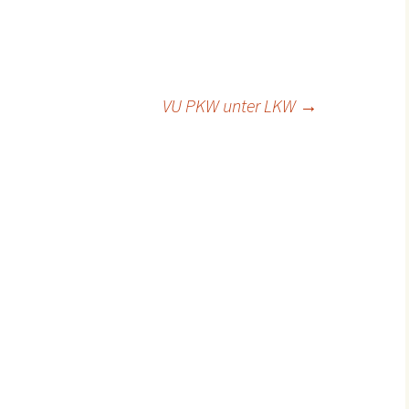
ion
VU PKW unter LKW
→