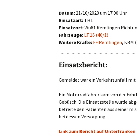
First Responder
Datum:
21/10/2020 um 17:00 Uhr
Einsatzart:
THL
Jugendfeuerwehr
Einsatzort:
Wü61 Remlingen Richtun
Fahrzeuge:
LF 16 (40/1)
Kinderfeuerwehr
Weitere Kräfte:
FF Remlingen
, KBM (
Nachwuchs gesucht!
Einsatzbericht:
Gemeldet war ein Verkehrsunfall mit
Ein Motorradfahrer kam von der Fahr
Gebüsch. Die Einsatzstelle wurde abg
befreite den Patienten aus seiner mi
bei dessen Versorgung.
Link zum Bericht auf Unterfranken 