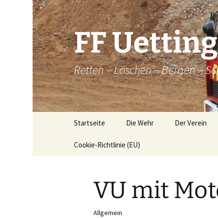
Zum
Inhalt
springen
FF Uettin
Retten – Löschen – Bergen – Sc
Startseite
Die Wehr
Der Verein
Cookie-Richtlinie (EU)
Die Wehr
Der Verein
Aktive
Chronik
VU mit Mot
Atemschutz
Historische
Brandkatatst
Maschinisten
Allgemein
Dorfordnung 