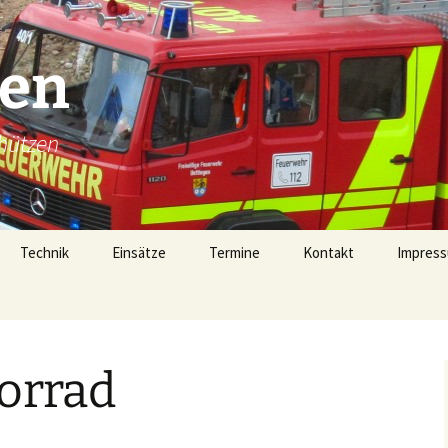
gen
hützen
Technik
Einsätze
Termine
Kontakt
Impress
Technik
Einsätze 2026
Fahrzeugübersicht
Einsätze 2025
LF16 (40/1)
orrad
Gerätehaus
Einsätze 2024
TSF-W (46/1)
rophen
Alarmierung
Einsätze 2023
MZF (11/1)
von 1728