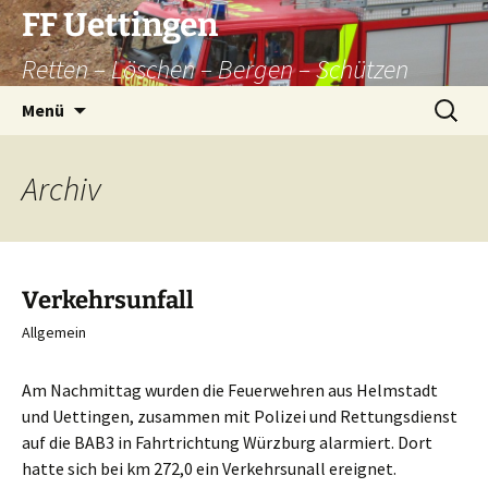
Zum
FF Uettingen
Inhalt
Retten – Löschen – Bergen – Schützen
springen
Suchen
Menü
nach:
Archiv
Verkehrsunfall
Allgemein
Am Nachmittag wurden die Feuerwehren aus Helmstadt
und Uettingen, zusammen mit Polizei und Rettungsdienst
auf die BAB3 in Fahrtrichtung Würzburg alarmiert. Dort
hatte sich bei km 272,0 ein Verkehrsunall ereignet.