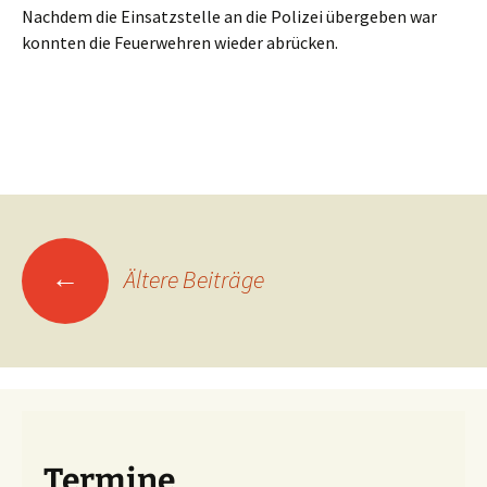
Nachdem die Einsatzstelle an die Polizei übergeben war
konnten die Feuerwehren wieder abrücken.
Beitragsnavigation
←
Ältere Beiträge
Termine