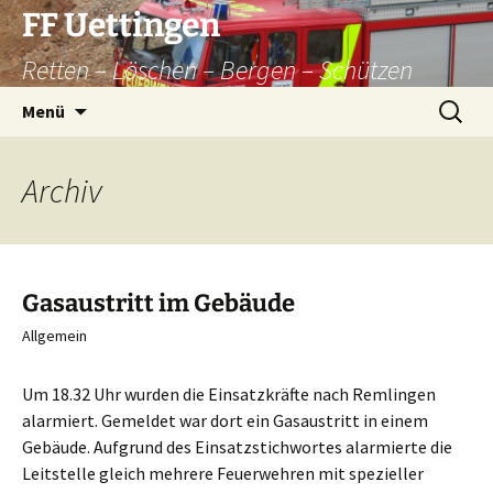
Zum
FF Uettingen
Inhalt
Retten – Löschen – Bergen – Schützen
springen
Suchen
Menü
nach:
Archiv
Gasaustritt im Gebäude
Allgemein
Um 18.32 Uhr wurden die Einsatzkräfte nach Remlingen
alarmiert. Gemeldet war dort ein Gasaustritt in einem
Gebäude. Aufgrund des Einsatzstichwortes alarmierte die
Leitstelle gleich mehrere Feuerwehren mit spezieller