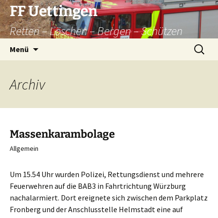
Zum
FF Uettingen
Inhalt
Retten – Löschen – Bergen – Schützen
springen
Suchen
Menü
nach:
Archiv
Massenkarambolage
Allgemein
Um 15.54 Uhr wurden Polizei, Rettungsdienst und mehrere
Feuerwehren auf die BAB3 in Fahrtrichtung Würzburg
nachalarmiert. Dort ereignete sich zwischen dem Parkplatz
Fronberg und der Anschlusstelle Helmstadt eine auf