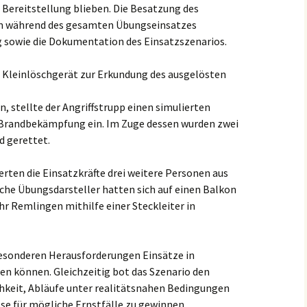
Bereitstellung blieben. Die Besatzung des
 während des gesamten Übungseinsatzes
 sowie die Dokumentation des Einsatzszenarios.
 Kleinlöschgerät zur Erkundung des ausgelösten
tellte der Angriffstrupp einen simulierten
 Brandbekämpfung ein. Im Zuge dessen wurden zwei
 gerettet.
erten die Einsatzkräfte drei weitere Personen aus
he Übungsdarsteller hatten sich auf einen Balkon
r Remlingen mithilfe einer Steckleiter in
esonderen Herausforderungen Einsätze in
en können. Gleichzeitig bot das Szenario den
chkeit, Abläufe unter realitätsnahen Bedingungen
sse für mögliche Ernstfälle zu gewinnen.