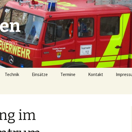
gen
hützen
Technik
Einsätze
Termine
Kontakt
Impressu
Technik
Einsätze 2026
Fahrzeugübersicht
Einsätze 2025
LF16 (40/1)
ng im
Gerätehaus
Einsätze 2024
TSF-W (46/1)
rophen
Alarmierung
Einsätze 2023
MZF (11/1)
on 1728