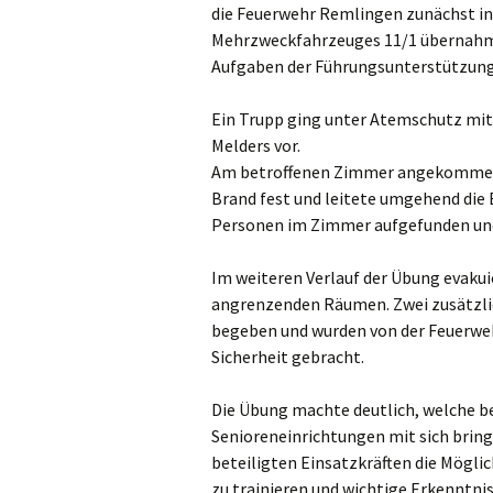
die Feuerwehr Remlingen zunächst in 
Mehrzweckfahrzeuges 11/1 übernahm
Aufgaben der Führungsunterstützung
Ein Trupp ging unter Atemschutz mit
Melders vor.
Am betroffenen Zimmer angekommen, s
Brand fest und leitete umgehend die
Personen im Zimmer aufgefunden und
Im weiteren Verlauf der Übung evakui
angrenzenden Räumen. Zwei zusätzlic
begeben und wurden von der Feuerweh
Sicherheit gebracht.
Die Übung machte deutlich, welche b
Senioreneinrichtungen mit sich bring
beteiligten Einsatzkräften die Mögli
zu trainieren und wichtige Erkenntni