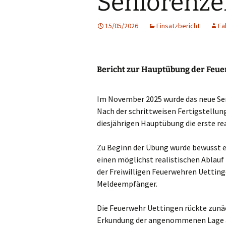
Seniorenz
First Responder
15/05/2026
Einsatzbericht
Fa
Jugendfeuerwehr
Kinderfeuerwehr
Bericht zur Hauptübung der Feu
Nachwuchs gesucht!
Im November 2025 wurde das neue S
Nach der schrittweisen Fertigstellun
diesjährigen Hauptübung die erste re
Zu Beginn der Übung wurde bewusst 
einen möglichst realistischen Ablauf 
der Freiwilligen Feuerwehren Uettin
Meldeempfänger.
Die Feuerwehr Uettingen rückte zun
Erkundung der angenommenen Lage au