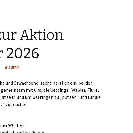
zur Aktion
r 2026
admin
che und Erwachsene) recht herzlich ein, bei der
emeinsam mit uns, die Uettinger Wälder, Flure,
ätze in und um Uettingen zu „putzen“ und für die
tt“ zu machen.
 um 9:30 Uhr
gerätehaus Uettingen