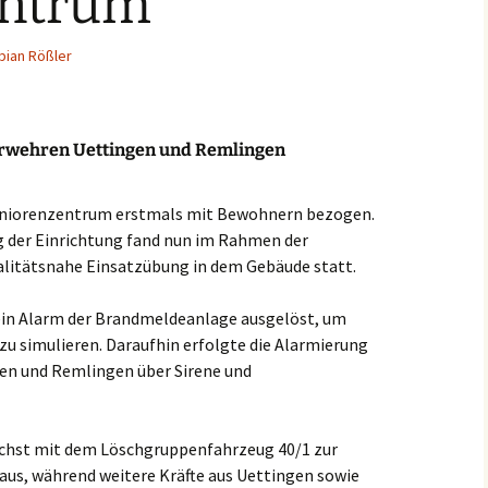
entrum
Einsätze 2022
Fahrzeuge in
HLF2
Beschaffung
bian Rößler
Einsätze 2021
Frühere Fahrzeuge
Früh
Einsätze 2020
MTW 
erwehren Uettingen und Remlingen
Einsätze 2019
TSF (
eniorenzentrum erstmals mit Bewohnern bezogen.
Einsätze 2018
g der Einrichtung fand nun im Rahmen der
alitätsnahe Einsatzübung in dem Gebäude statt.
Einsätze 2017
ein Alarm der Brandmeldeanlage ausgelöst, um
Einsätze 2016
zu simulieren. Daraufhin erfolgte die Alarmierung
gen und Remlingen über Sirene und
Einsätze 2015
ächst mit dem Löschgruppenfahrzeug 40/1 zur
s, während weitere Kräfte aus Uettingen sowie