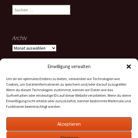
Suchen
nach:
Archiv
Archiv
Einwilligung verwalten
Um dir ein optimales Erlebnis zu bieten, verwenden wir Technologien wie
Stolz präsentiert von WordPress
Cookies, um Geräteinformationen zu speichern und/oder darauf zuzugreifen.
Wenn du diesen Technologien zustimmst, können wir Daten wie das
Surfverhalten oder eindeutige IDs auf dieser Website verarbeiten. Wenn du deine
Einwillligung nicht erteilst oder zurückziehst, können bestimmte Merkmale und
Funktionen beeinträchtigt werden.
Akzeptieren
Ablehnen