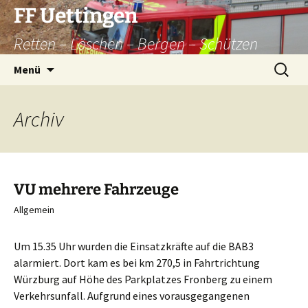
Zum
FF Uettingen
Inhalt
Retten – Löschen – Bergen – Schützen
springen
Suchen
Menü
nach:
Archiv
VU mehrere Fahrzeuge
Allgemein
Um 15.35 Uhr wurden die Einsatzkräfte auf die BAB3
alarmiert. Dort kam es bei km 270,5 in Fahrtrichtung
Würzburg auf Höhe des Parkplatzes Fronberg zu einem
Verkehrsunfall. Aufgrund eines vorausgegangenen