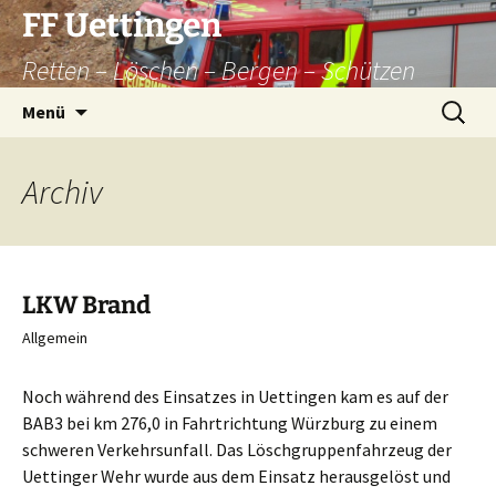
Zum
FF Uettingen
Inhalt
Retten – Löschen – Bergen – Schützen
springen
Suchen
Menü
nach:
Archiv
LKW Brand
Allgemein
Noch während des Einsatzes in Uettingen kam es auf der
BAB3 bei km 276,0 in Fahrtrichtung Würzburg zu einem
schweren Verkehrsunfall. Das Löschgruppenfahrzeug der
Uettinger Wehr wurde aus dem Einsatz herausgelöst und