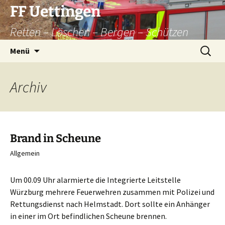
Zum
FF Uettingen
Inhalt
Retten – Löschen – Bergen – Schützen
springen
Suchen
Menü
nach:
Archiv
Brand in Scheune
Allgemein
Um 00.09 Uhr alarmierte die Integrierte Leitstelle
Würzburg mehrere Feuerwehren zusammen mit Polizei und
Rettungsdienst nach Helmstadt. Dort sollte ein Anhänger
in einer im Ort befindlichen Scheune brennen.