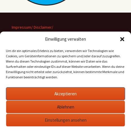
Impressum/ Disclaimer/
Datenschutz
Einwilligung verwalten
Um dir ein optimales Erlebnis zu bieten, verwenden wir Technologien wie
Cookies, um Geräteinformationen zu speichern und/oder darauf zuzugreifen.
Wenn du diesen Technologien zustimmst, können wir Daten wie das
Suchen
Surfverhalten oder eindeutige IDs auf dieser Website verarbeiten. Wenn du deine
nach:
Einwillligung nicht erteilst oder zurückziehst, können bestimmte Merkmale und
Funktionen beeinträchtigt werden.
Archiv
Akzeptieren
Archiv
Ablehnen
Einstellungen ansehen