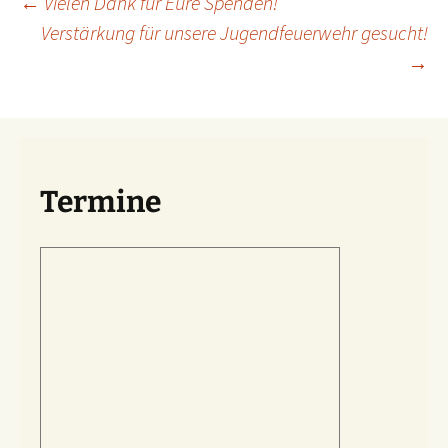
Beitragsnavigation
←
Vielen Dank für Eure Spenden!
Verstärkung für unsere Jugendfeuerwehr gesucht!
→
Termine