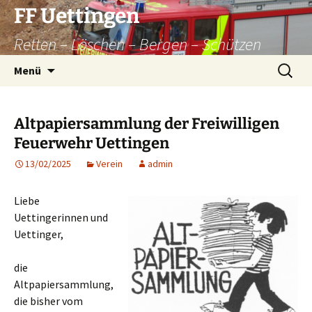
Zum
FF Uettingen
Inhalt
Retten – Löschen – Bergen – Schützen
springen
Suchen
Menü
nach:
Altpapiersammlung der Freiwilligen
Feuerwehr Uettingen
13/02/2025
Verein
admin
Liebe
Uettingerinnen und
Uettinger,
die
Altpapiersammlung,
die bisher vom