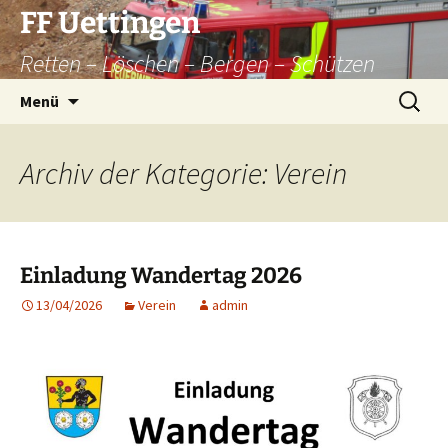
Zum
FF Uettingen
Inhalt
Retten – Löschen – Bergen – Schützen
springen
Suchen
Menü
nach:
Archiv der Kategorie: Verein
Einladung Wandertag 2026
13/04/2026
Verein
admin