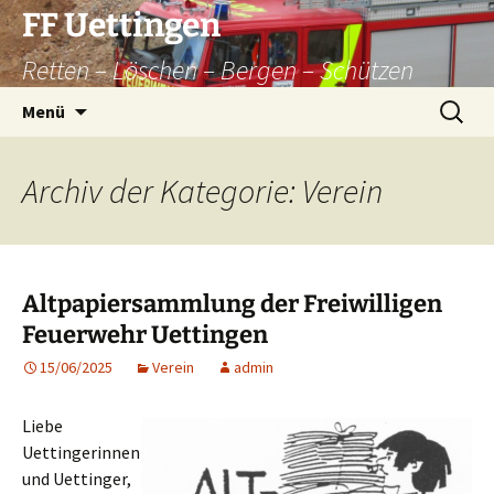
Zum
FF Uettingen
Inhalt
Retten – Löschen – Bergen – Schützen
springen
Suchen
Menü
nach:
Archiv der Kategorie: Verein
Altpapiersammlung der Freiwilligen
Feuerwehr Uettingen
15/06/2025
Verein
admin
Liebe
Uettingerinnen
und Uettinger,