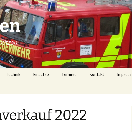
gen
hützen
Technik
Einsätze
Termine
Kontakt
Impress
Technik
Einsätze 2026
Fahrzeugübersicht
Einsätze 2025
LF16 (40/1)
verkauf 2022
Gerätehaus
Einsätze 2024
TSF-W (46/1)
rophen
Alarmierung
Einsätze 2023
MZF (11/1)
von 1728