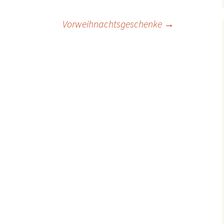
ion
Vorweihnachtsgeschenke
→