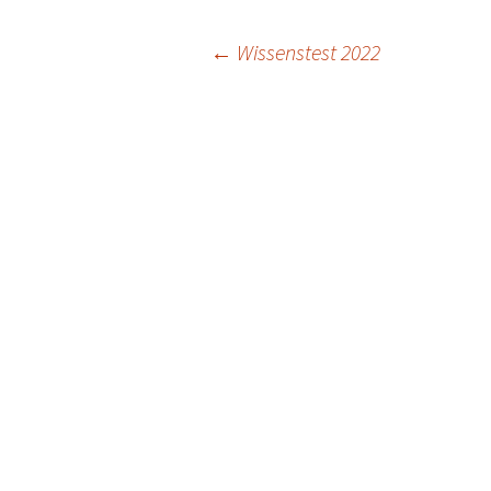
Beitragsnavigat
←
Wissenstest 2022