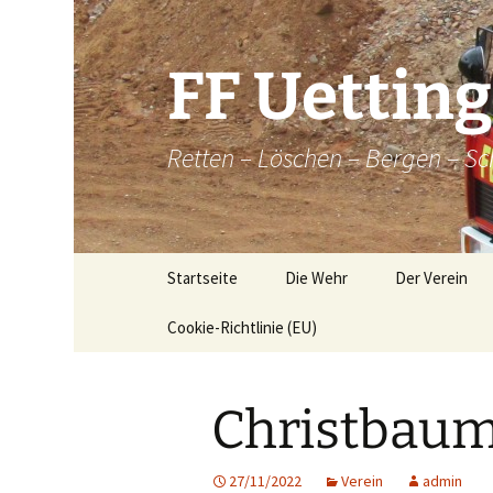
Zum
Inhalt
springen
FF Uettin
Retten – Löschen – Bergen – Sc
Startseite
Die Wehr
Der Verein
Cookie-Richtlinie (EU)
Die Wehr
Der Verein
Aktive
Chronik
Christbaum
Atemschutz
Historische
Brandkatatst
Maschinisten
27/11/2022
Verein
admin
Dorfordnung 