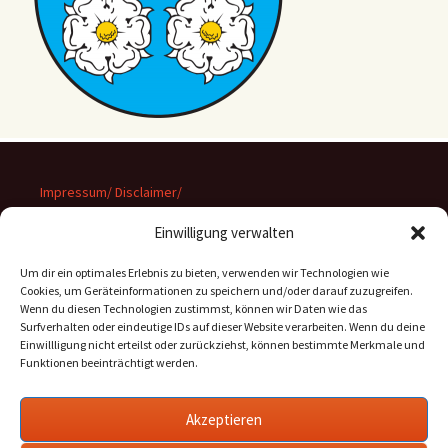
Impressum/ Disclaimer/
Datenschutz
Einwilligung verwalten
Um dir ein optimales Erlebnis zu bieten, verwenden wir Technologien wie
Cookies, um Geräteinformationen zu speichern und/oder darauf zuzugreifen.
Wenn du diesen Technologien zustimmst, können wir Daten wie das
Suchen
Surfverhalten oder eindeutige IDs auf dieser Website verarbeiten. Wenn du deine
nach:
Einwillligung nicht erteilst oder zurückziehst, können bestimmte Merkmale und
Funktionen beeinträchtigt werden.
Archiv
Akzeptieren