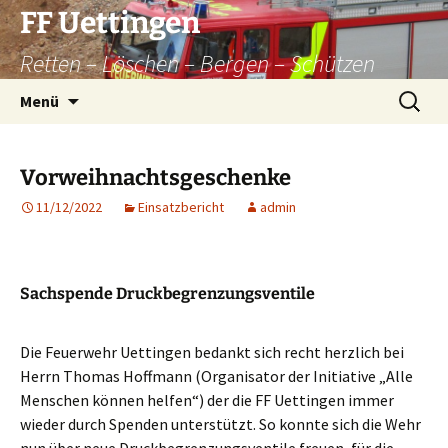
Zum
FF Uettingen
Inhalt
Retten – Löschen – Bergen – Schützen
springen
Suchen
Menü
nach:
Vorweihnachtsgeschenke
11/12/2022
Einsatzbericht
admin
Sachspende Druckbegrenzungsventile
Die Feuerwehr Uettingen bedankt sich recht herzlich bei
Herrn Thomas Hoffmann (Organisator der Initiative „Alle
Menschen können helfen“) der die FF Uettingen immer
wieder durch Spenden unterstützt. So konnte sich die Wehr